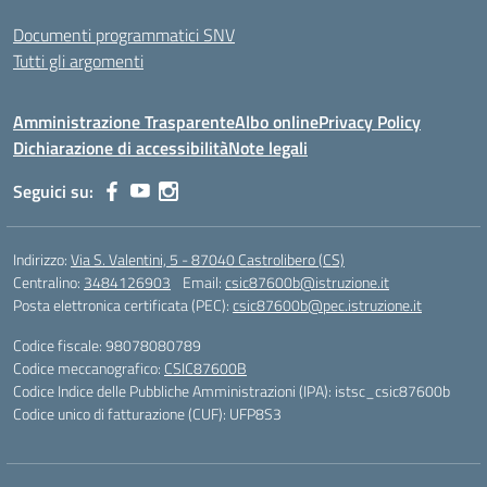
Documenti programmatici SNV
Tutti gli argomenti
Amministrazione Trasparente
Albo online
Privacy Policy
Dichiarazione di accessibilità
Note legali
Seguici su:
Indirizzo:
Via S. Valentini, 5 - 87040 Castrolibero (CS)
Centralino:
3484126903
Email:
csic87600b@istruzione.it
Posta elettronica certificata (PEC):
csic87600b@pec.istruzione.it
Codice fiscale: 98078080789
Codice meccanografico:
CSIC87600B
Codice Indice delle Pubbliche Amministrazioni (IPA): istsc_csic87600b
Codice unico di fatturazione (CUF): UFP8S3