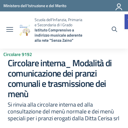
Vai ai contenuti
Vai al menu di navigazione
Vai al footer
Ministero dell'Istruzione e del Merito
Scuola dell'Infanzia, Primaria
e Secondaria di I Grado
Istituto Comprensivo a
indirizzo musicale aderente
alla rete "Senza Zaino"
Circolare 9192
Circolare interna_ Modalità di
comunicazione dei pranzi
comunali e trasmissione dei
menù
Si rinvia alla circolare interna ed alla
consultazione del menù normale e dei menù
speciali per i pranzi erogati dalla Ditta Cerisa srl