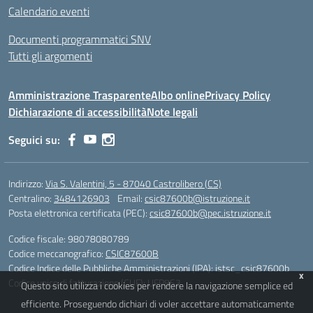
Calendario eventi
Documenti programmatici SNV
Tutti gli argomenti
Amministrazione Trasparente
Albo online
Privacy Policy
Dichiarazione di accessibilità
Note legali
Seguici su:
Indirizzo:
Via S. Valentini, 5 - 87040 Castrolibero (CS)
Centralino:
3484126903
Email:
csic87600b@istruzione.it
Posta elettronica certificata (PEC):
csic87600b@pec.istruzione.it
Codice fiscale: 98078080789
Codice meccanografico:
CSIC87600B
Codice Indice delle Pubbliche Amministrazioni (IPA): istsc_csic87600b
x
Codice unico di fatturazione (CUF): UFP8S3
Questo sito utilizza i cookies per rendere la navigazione semplice ed
efficiente. Proseguendo dichiari di voler accettare automaticamente