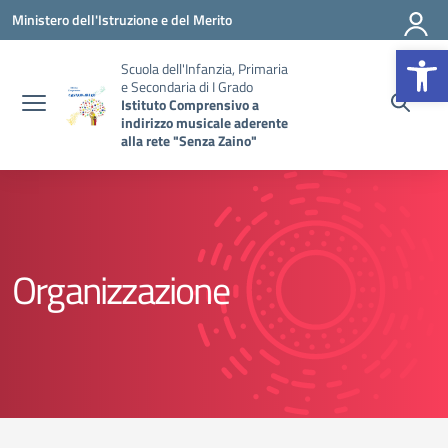
Vai ai contenuti
Vai al menu di navigazione
Vai al footer
Ministero dell'Istruzione e del Merito
Op
Scuola dell'Infanzia, Primaria
e Secondaria di I Grado
Istituto Comprensivo a
indirizzo musicale aderente
alla rete "Senza Zaino"
Organizzazione