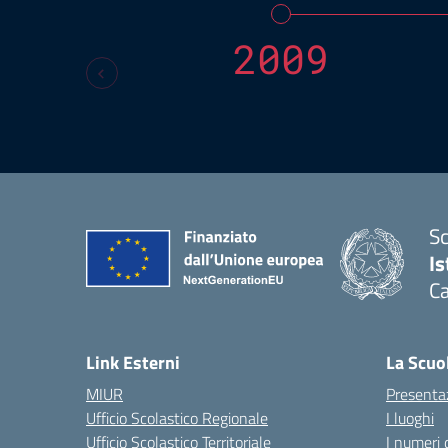
2009
Sc
Is
Ca
Link Esterni
La Scuo
MIUR
Presenta
Ufficio Scolastico Regionale
I luoghi
Ufficio Scolastico Territoriale
I numeri 