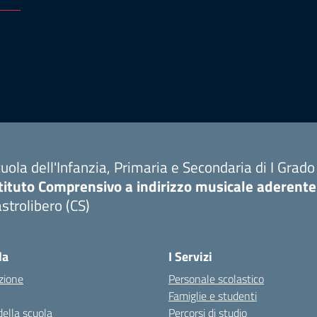
uola dell'Infanzia, Primaria e Secondaria di I Grado
tituto Comprensivo a indirizzo musicale aderente
strolibero (CS)
la
I Servizi
zione
Personale scolastico
Famiglie e studenti
della scuola
Percorsi di studio