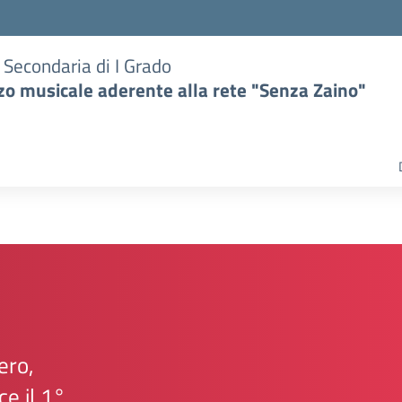
e Secondaria di I Grado
zzo musicale aderente alla rete "Senza Zaino"
ero,
e il 1°