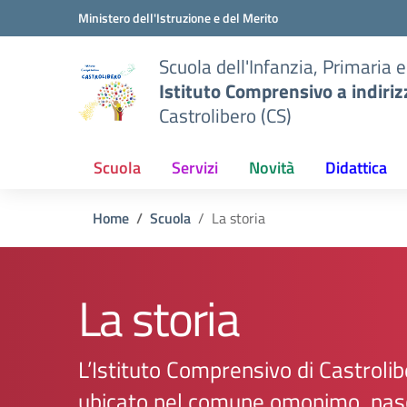
Vai ai contenuti
Vai al menu di navigazione
Vai al footer
Ministero dell'Istruzione e del Merito
Scuola dell'Infanzia, Primaria 
Istituto Comprensivo a indiri
Castrolibero (CS)
Scuola
Servizi
Novità
Didattica
Home
Scuola
La storia
La storia
L’Istituto Comprensivo di Castrolib
ubicato nel comune omonimo, nasc