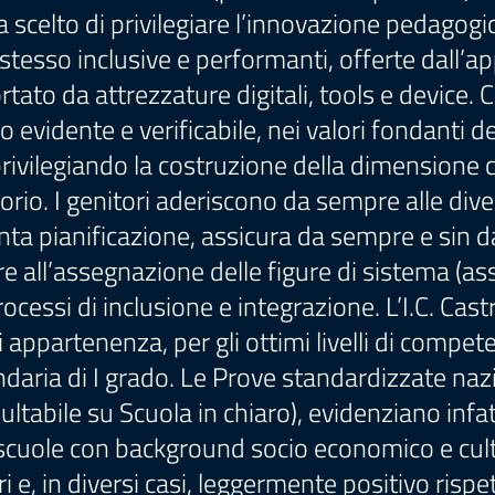
o ha scelto di privilegiare l’innovazione peda
stesso inclusive e performanti, offerte dall’a
tato da attrezzature digitali, tools e device. 
evidente e verificabile, nei valori fondanti del
rivilegiando la costruzione della dimensione 
itorio. I genitori aderiscono da sempre alle div
enta pianificazione, assicura da sempre e sin dai
tre all’assegnazione delle figure di sistema (as
ocessi di inclusione e integrazione. L’I.C. Castro
 appartenenza, per gli ottimi livelli di compet
ndaria di I grado. Le Prove standardizzate nazi
tabile su Scuola in chiaro), evidenziano infat
 scuole con background socio economico e cultu
e, in diversi casi, leggermente positivo rispe