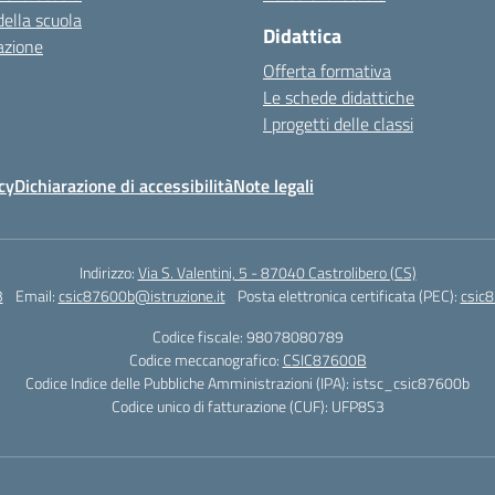
della scuola
Didattica
azione
Offerta formativa
Le schede didattiche
I progetti delle classi
cy
Dichiarazione di accessibilità
Note legali
Indirizzo:
Via S. Valentini, 5 - 87040 Castrolibero (CS)
3
Email:
csic87600b@istruzione.it
Posta elettronica certificata (PEC):
csic8
Codice fiscale: 98078080789
Codice meccanografico:
CSIC87600B
Codice Indice delle Pubbliche Amministrazioni (IPA): istsc_csic87600b
Codice unico di fatturazione (CUF): UFP8S3