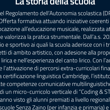
La storia della scuola
9 del Regolamento dell’Autonomia scolastica (DP
Offerta formativa attuando iniziative coerenti c
ocazione all’educazione musicale, realizzata at
che valorizza la pratica strumentale. Dall’a.s.
 e sportivo ai quali la scuola aderisce con i tr
getti di ambito artistico, con adesione alla pr
irica e nell’esperienza del canto lirico. Con l
attivazione di percorsi extra-curricolari finali
certificazione linguistica Cambridge, l’istitu
ate competenze comunicative multilinguistic
 di un micro-curricolo verticale di “Coding & S
nno visto gli alunni premiati a livello region
scuole Senza Zaino (per infanzia e primaria) e