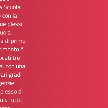
a Scuola
 con la
ue plessi
cuola
a di primo
erimento è
ocati tre
la, con una
vari gradi
genzie
 plesso di
i. Tutti i