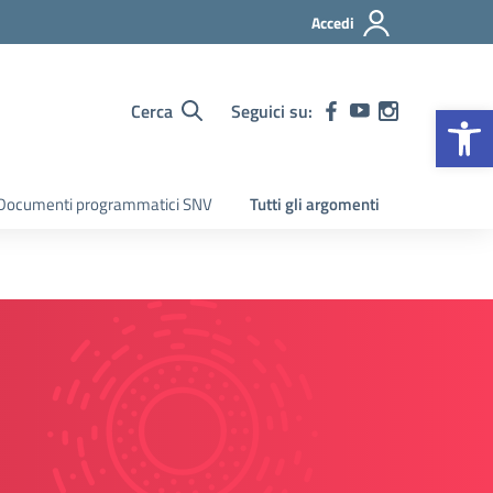
Accedi
Op
Cerca
Seguici su:
Documenti programmatici SNV
Tutti gli argomenti