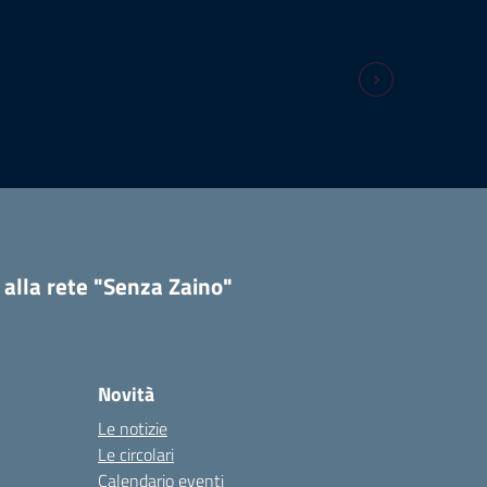
 alla rete "Senza Zaino"
Novità
Le notizie
Le circolari
Calendario eventi