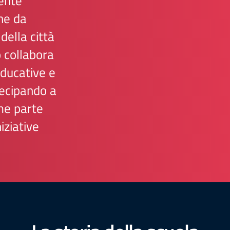
mente
che da
della città
to collabora
educative e
tecipando a
ome parte
iziative