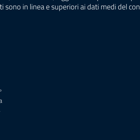
ati sono in linea e superiori ai dati medi del c
°
a
a