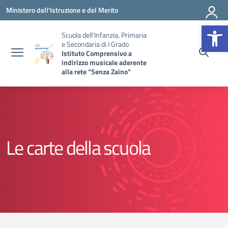
Vai ai contenuti
Vai al menu di navigazione
Vai al footer
Ministero dell'Istruzione e del Merito
Op
Scuola dell'Infanzia, Primaria
e Secondaria di I Grado
Istituto Comprensivo a
indirizzo musicale aderente
alla rete "Senza Zaino"
Le carte della scuola