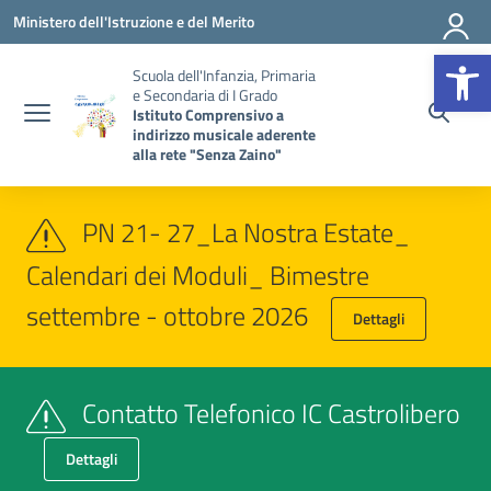
Vai ai contenuti
Vai al menu di navigazione
Vai al footer
Ministero dell'Istruzione e del Merito
Op
Scuola dell'Infanzia, Primaria
e Secondaria di I Grado
Istituto Comprensivo a
indirizzo musicale aderente
alla rete "Senza Zaino"
PN 21- 27_La Nostra Estate_
Calendari dei Moduli_ Bimestre
settembre - ottobre 2026
Dettagli
Contatto Telefonico IC Castrolibero
Dettagli