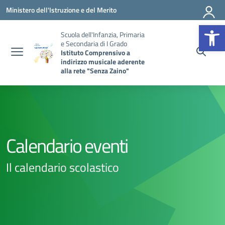
Vai ai contenuti
Vai al menu di navigazione
Vai al footer
Ministero dell'Istruzione e del Merito
Op
Scuola dell'Infanzia, Primaria
e Secondaria di I Grado
Istituto Comprensivo a
indirizzo musicale aderente
alla rete "Senza Zaino"
Calendario eventi
Il calendario scolastico