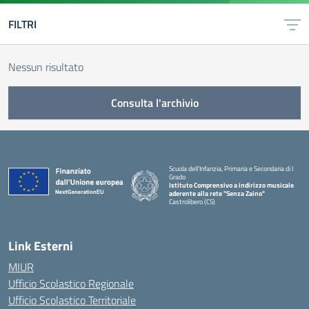
FILTRI
Nessun risultato
Consulta l'archivio
Scuola dell'Infanzia, Primaria e Secondaria di I
Grado
Istituto Comprensivo a indirizzo musicale
aderente alla rete "Senza Zaino"
Castrolibero (CS)
Link Esterni
MIUR
Ufficio Scolastico Regionale
Ufficio Scolastico Territoriale