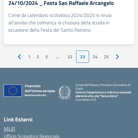
24/10/2024 _ Festa San Raffaele Arcangelo
Come da calendario scolastico 2024/2025 si rinvia
all'avviso che comunica la chiusura della scuola in
occasione della Festa del Santo Patrono
1
2
3
…
22
23
24
25
Pagina precedente
Pagina suc
Scuola dell'Infanzia, Primaria e Secondaria di I
Grado
Istituto Comprensivo a indirizzo musicale
aderente alla rete "Senza Zaino"
Castrolibero (CS)
Link Esterni
MIUR
Ufficio Scolastico Regionale