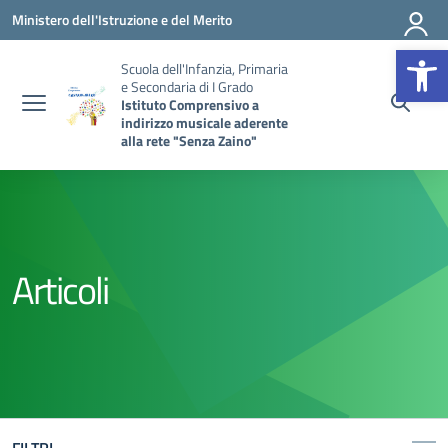
Vai ai contenuti
Vai al menu di navigazione
Vai al footer
Ministero dell'Istruzione e del Merito
Op
Scuola dell'Infanzia, Primaria
e Secondaria di I Grado
Istituto Comprensivo a
indirizzo musicale aderente
alla rete "Senza Zaino"
Articoli