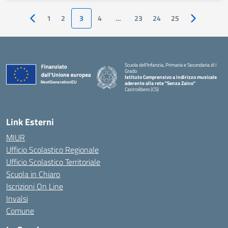
1
2
3
4
…
23
24
25
Pagina precedente
Pagina succ
Scuola dell'Infanzia, Primaria e Secondaria di I
Grado
Istituto Comprensivo a indirizzo musicale
aderente alla rete "Senza Zaino"
Castrolibero (CS)
Link Esterni
MIUR
Ufficio Scolastico Regionale
Ufficio Scolastico Territoriale
Scuola in Chiaro
Iscrizioni On Line
Invalsi
Comune