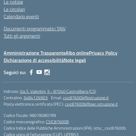
Le notizie
Le circolari
Calendario eventi
Documenti programmatici SNV
Tutti gli argomenti
Amministrazione Trasparente
Albo online
Privacy Policy
Dichiarazione di accessibilità
Note legali
Seguici su:
Indirizzo:
Via S. Valentini, 5 - 87040 Castrolibero (CS)
Centralino:
3484126903
Email:
csic87600b@istruzione.it
Posta elettronica certificata (PEC):
csic87600b@pec.istruzione.it
Codice fiscale: 98078080789
Codice meccanografico:
CSIC87600B
Codice Indice delle Pubbliche Amministrazioni (IPA): istsc_csic87600b
Codice unico di fatturazione (CUF): UFP8S3