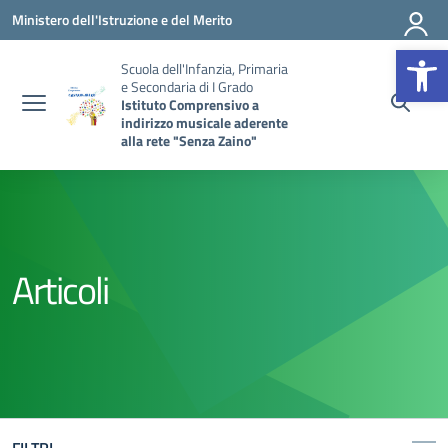
Vai ai contenuti
Vai al menu di navigazione
Vai al footer
Ministero dell'Istruzione e del Merito
Op
Scuola dell'Infanzia, Primaria
e Secondaria di I Grado
Istituto Comprensivo a
indirizzo musicale aderente
alla rete "Senza Zaino"
Articoli