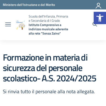
Vai ai contenuti
Vai al menu di navigazione
Vai al footer
Ministero dell'Istruzione e del Merito
Op
Scuola dell'Infanzia, Primaria
e Secondaria di I Grado
Istituto Comprensivo a
indirizzo musicale aderente
alla rete "Senza Zaino"
Formazione in materia di
sicurezza del personale
scolastico- A.S. 2024/2025
Si rinvia tutto il personale alla nota allegata.