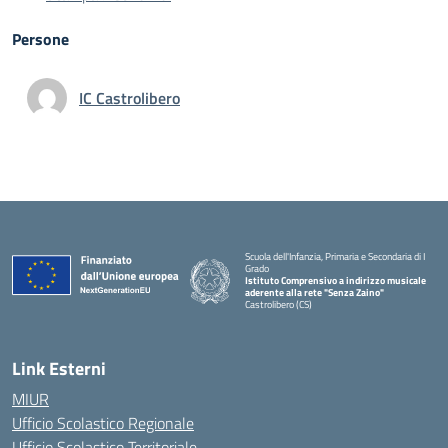
Persone
IC Castrolibero
Scuola dell'Infanzia, Primaria e Secondaria di I
Grado
Istituto Comprensivo a indirizzo musicale
aderente alla rete "Senza Zaino"
Castrolibero (CS)
Link Esterni
MIUR
Ufficio Scolastico Regionale
Ufficio Scolastico Territoriale