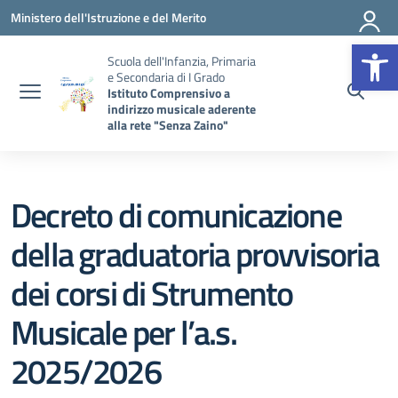
Vai ai contenuti
Vai al menu di navigazione
Vai al footer
Ministero dell'Istruzione e del Merito
Op
Scuola dell'Infanzia, Primaria
e Secondaria di I Grado
Istituto Comprensivo a
indirizzo musicale aderente
alla rete "Senza Zaino"
Decreto di comunicazione
della graduatoria provvisoria
dei corsi di Strumento
Musicale per l’a.s.
2025/2026