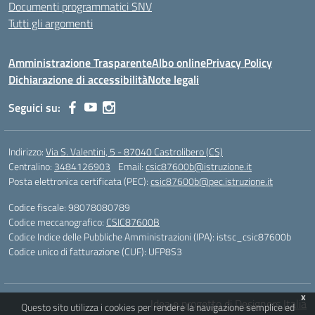
Documenti programmatici SNV
Tutti gli argomenti
Amministrazione Trasparente
Albo online
Privacy Policy
Dichiarazione di accessibilità
Note legali
Seguici su:
Indirizzo:
Via S. Valentini, 5 - 87040 Castrolibero (CS)
Centralino:
3484126903
Email:
csic87600b@istruzione.it
Posta elettronica certificata (PEC):
csic87600b@pec.istruzione.it
Codice fiscale: 98078080789
Codice meccanografico:
CSIC87600B
Codice Indice delle Pubbliche Amministrazioni (IPA): istsc_csic87600b
Codice unico di fatturazione (CUF): UFP8S3
x
Idea e progetto di Designers Italia
Questo sito utilizza i cookies per rendere la navigazione semplice ed