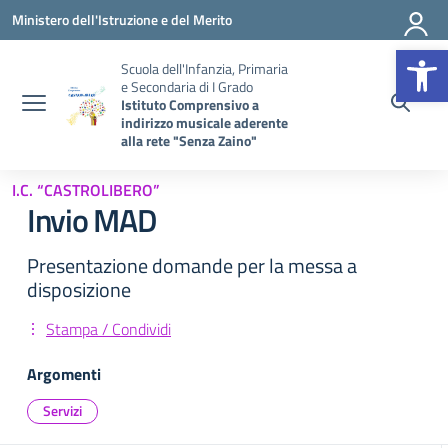
Vai ai contenuti
Vai al menu di navigazione
Vai al footer
Ministero dell'Istruzione e del Merito
Op
Scuola dell'Infanzia, Primaria
e Secondaria di I Grado
Istituto Comprensivo a
indirizzo musicale aderente
alla rete "Senza Zaino"
I.C. “CASTROLIBERO”
Invio MAD
Presentazione domande per la messa a
disposizione
Stampa / Condividi
Argomenti
Servizi