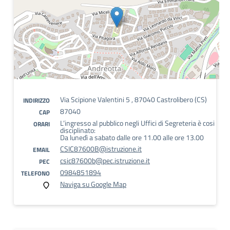
Via Scipione Valentini 5 , 87040 Castrolibero (CS)
INDIRIZZO
87040
CAP
L’ingresso al pubblico negli Uffici di Segreteria è cosi
ORARI
disciplinato:
Da lunedì a sabato dalle ore 11.00 alle ore 13.00
CSIC87600B@istruzione.it
EMAIL
csic87600b@pec.istruzione.it
PEC
0984851894
TELEFONO
Naviga su Google Map