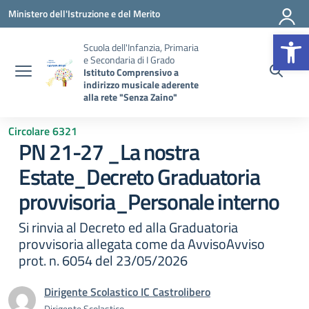
Vai ai contenuti
Vai al menu di navigazione
Vai al footer
Ministero dell'Istruzione e del Merito
Op
Scuola dell'Infanzia, Primaria
e Secondaria di I Grado
Istituto Comprensivo a
indirizzo musicale aderente
alla rete "Senza Zaino"
Circolare 6321
PN 21-27 _La nostra
Estate_Decreto Graduatoria
provvisoria_Personale interno
Si rinvia al Decreto ed alla Graduatoria
provvisoria allegata come da AvvisoAvviso
prot. n. 6054 del 23/05/2026
Dirigente Scolastico IC Castrolibero
Dirigente Scolastico