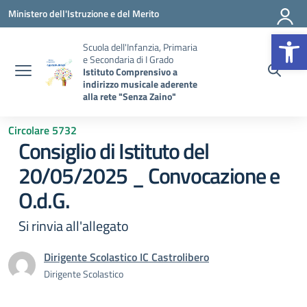
Vai ai contenuti
Vai al menu di navigazione
Vai al footer
Ministero dell'Istruzione e del Merito
Op
Scuola dell'Infanzia, Primaria
e Secondaria di I Grado
Istituto Comprensivo a
indirizzo musicale aderente
alla rete "Senza Zaino"
Circolare 5732
Consiglio di Istituto del
20/05/2025 _ Convocazione e
O.d.G.
Si rinvia all'allegato
Dirigente Scolastico IC Castrolibero
Dirigente Scolastico