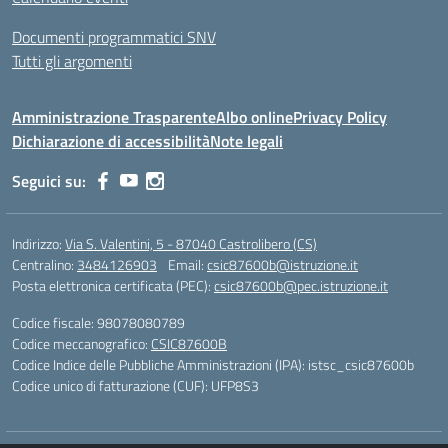
Documenti programmatici SNV
Tutti gli argomenti
Amministrazione Trasparente
Albo online
Privacy Policy
Dichiarazione di accessibilità
Note legali
Seguici su:
Indirizzo:
Via S. Valentini, 5 - 87040 Castrolibero (CS)
Centralino:
3484126903
Email:
csic87600b@istruzione.it
Posta elettronica certificata (PEC):
csic87600b@pec.istruzione.it
Codice fiscale: 98078080789
Codice meccanografico:
CSIC87600B
Codice Indice delle Pubbliche Amministrazioni (IPA): istsc_csic87600b
Codice unico di fatturazione (CUF): UFP8S3