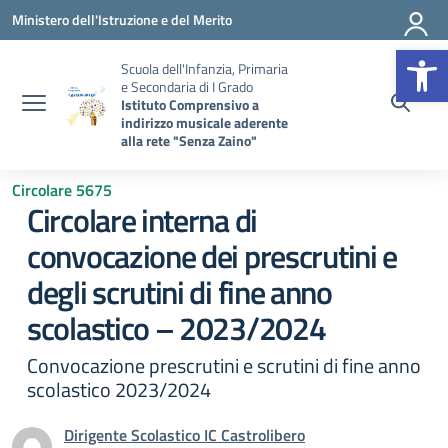
Vai ai contenuti
Vai al menu di navigazione
Vai al footer
Ministero dell'Istruzione e del Merito
Op
Scuola dell'Infanzia, Primaria
e Secondaria di I Grado
Istituto Comprensivo a
indirizzo musicale aderente
alla rete "Senza Zaino"
Circolare 5675
Circolare interna di
convocazione dei prescrutini e
degli scrutini di fine anno
scolastico – 2023/2024
Convocazione prescrutini e scrutini di fine anno
scolastico 2023/2024
Dirigente Scolastico IC Castrolibero