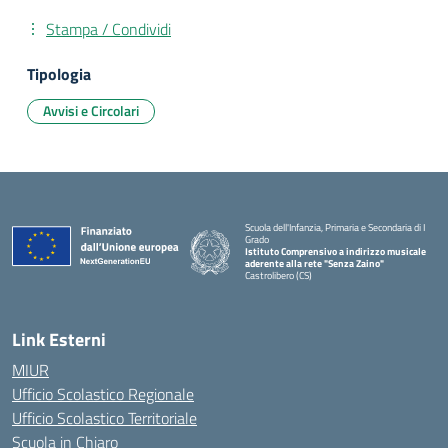
Stampa / Condividi
Tipologia
Avvisi e Circolari
Scuola dell'Infanzia, Primaria e Secondaria di I
Grado
Istituto Comprensivo a indirizzo musicale
aderente alla rete "Senza Zaino"
Castrolibero (CS)
Link Esterni
MIUR
Ufficio Scolastico Regionale
Ufficio Scolastico Territoriale
Scuola in Chiaro