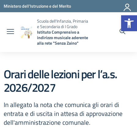
Vai ai contenuti
Vai al menu di navigazione
Vai al footer
Ministero dell'Istruzione e del Merito
Op
Scuola dell'Infanzia, Primaria
e Secondaria di I Grado
Istituto Comprensivo a
indirizzo musicale aderente
alla rete "Senza Zaino"
Orari delle lezioni per l’a.s.
2026/2027
In allegato la nota che comunica gli orari di
entrata e di uscita in attesa di approvazione
dell'amministrazione comunale.