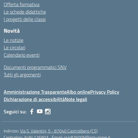
Offerta formativa
Le schede didattiche
I progetti delle classi
Novità
Le notizie
Le circolari
Calendario eventi
Documenti programmatici SNV
Tutti gli argomenti
Amministrazione Trasparente
Albo online
Privacy Policy
Dichiarazione di accessibilità
Note legali
Seguici su:
Indirizzo:
Via S. Valentini, 5 - 87040 Castrolibero (CS)
Centralino:
3484126903
Email:
csic87600b@istruzione.it