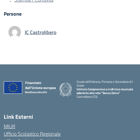
Persone
IC Castrolibero
Scuola dell'Infanzia, Primaria e Secondaria di I
Grado
Istituto Comprensivo a indirizzo musicale
aderente alla rete "Senza Zaino"
Castrolibero (CS)
Link Esterni
MIUR
Ufficio Scolastico Regionale