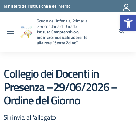
Vai ai contenuti
Vai al menu di navigazione
Vai al footer
Ministero dell'Istruzione e del Merito
Op
Scuola dell'Infanzia, Primaria
e Secondaria di I Grado
Istituto Comprensivo a
indirizzo musicale aderente
alla rete "Senza Zaino"
Collegio dei Docenti in
Presenza –29/06/2026 –
Ordine del Giorno
Si rinvia all'allegato