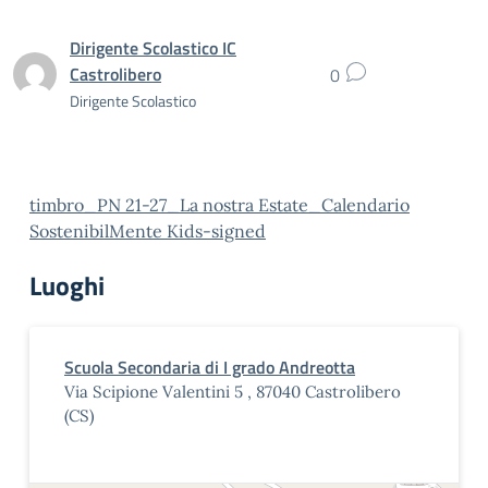
Dirigente Scolastico IC
Castrolibero
0
Dirigente Scolastico
timbro_PN 21-27_La nostra Estate_Calendario
SostenibilMente Kids-signed
Luoghi
Scuola Secondaria di I grado Andreotta
Via Scipione Valentini 5 , 87040 Castrolibero
(CS)