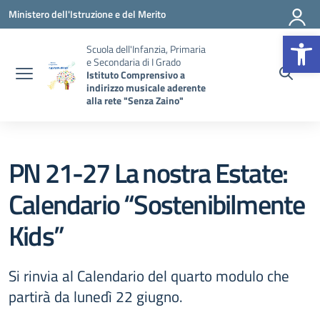
Vai ai contenuti
Vai al menu di navigazione
Vai al footer
Ministero dell'Istruzione e del Merito
Op
Scuola dell'Infanzia, Primaria
e Secondaria di I Grado
Istituto Comprensivo a
indirizzo musicale aderente
alla rete "Senza Zaino"
PN 21-27 La nostra Estate:
Calendario “Sostenibilmente
Kids”
Si rinvia al Calendario del quarto modulo che
partirà da lunedì 22 giugno.