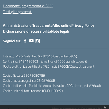
Documenti programmatici SNV
Tutti gli argomenti
Amministrazione Trasparente
Albo online
Privacy Policy
Dichiarazione di accessibilità
Note legali
Seguici su:
Indirizzo:
Via S. Valentini, 5 - 87040 Castrolibero (CS)
Centralino:
3484126903
Email:
csic87600b@istruzione.it
Posta elettronica certificata (PEC):
csic87600b@pec.istruzione.it
Codice fiscale: 98078080789
Codice meccanografico:
CSIC87600B
Codice Indice delle Pubbliche Amministrazioni (IPA): istsc_csic87600b
Codice unico di fatturazione (CUF): UFP8S3
x
Idea e progetto di Designers Italia