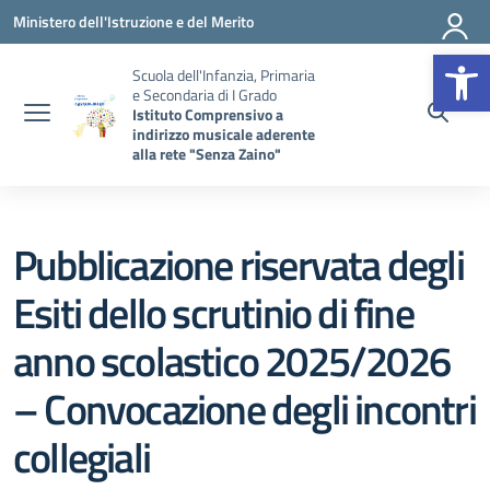
Vai ai contenuti
Vai al menu di navigazione
Vai al footer
Ministero dell'Istruzione e del Merito
Op
Scuola dell'Infanzia, Primaria
e Secondaria di I Grado
Istituto Comprensivo a
indirizzo musicale aderente
alla rete "Senza Zaino"
Pubblicazione riservata degli
Esiti dello scrutinio di fine
anno scolastico 2025/2026
– Convocazione degli incontri
collegiali