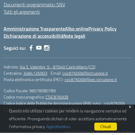
Documenti programmatici SNV
Tutti gli argomenti
Amministrazione Trasparente
Albo online
Privacy Policy
Dichiarazione di accessibilità
Note legali
Seguici su:
Indirizzo:
Via S. Valentini, 5 - 87040 Castrolibero (CS)
Centralino:
3484126903
Email:
csic87600b@istruzione.it
Posta elettronica certificata (PEC):
csic87600b@pec.istruzione.it
Codice fiscale: 98078080789
Codice meccanografico:
CSIC87600B
Codice Indice delle Pubbliche Amministrazioni (IPA): istsc_csic87600b
x
Codice unico di fatturazione (CUF): UFP8S3
Questo sito utilizza i cookies per rendere la navigazione semplice ed
efficiente. Proseguendo dichiari di voler accettare automaticamente
l'informativa privacy.
Approfondisci
.
Chiudi
Idea e progetto di Designers Italia