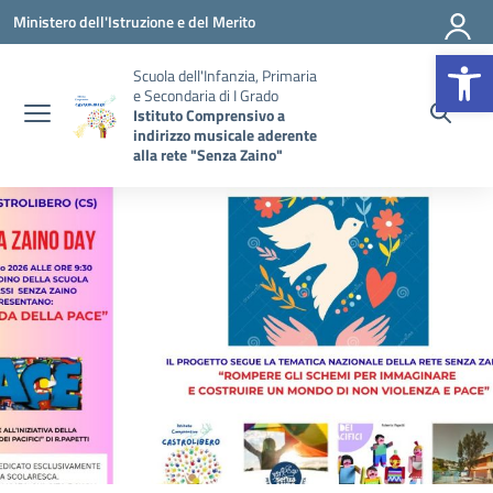
Vai ai contenuti
Vai al menu di navigazione
Vai al footer
Ministero dell'Istruzione e del Merito
Op
Scuola dell'Infanzia, Primaria
e Secondaria di I Grado
Istituto Comprensivo a
indirizzo musicale aderente
alla rete "Senza Zaino"