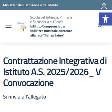
Vai ai contenuti
Vai al menu di navigazione
Vai al footer
Ministero dell'Istruzione e del Merito
Op
Scuola dell'Infanzia, Primaria
e Secondaria di I Grado
Istituto Comprensivo a
indirizzo musicale aderente
alla rete "Senza Zaino"
Contrattazione Integrativa di
Istituto A.S. 2025/2026_ V
Convocazione
Si rinvia all'allegato