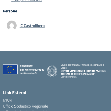
Persone
IC Castrolibero
Scuola dell'Infanzia, Primaria e Secondaria di I
Grado
Istituto Comprensivo a indirizzo musicale
aderente alla rete "Senza Zaino"
Castrolibero (CS)
Link Esterni
MIUR
Ufficio Scolastico Regionale