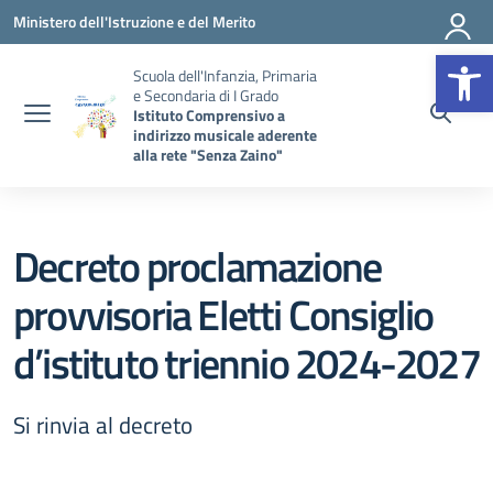
Vai ai contenuti
Vai al menu di navigazione
Vai al footer
Ministero dell'Istruzione e del Merito
Op
Scuola dell'Infanzia, Primaria
e Secondaria di I Grado
Istituto Comprensivo a
indirizzo musicale aderente
alla rete "Senza Zaino"
Decreto proclamazione
provvisoria Eletti Consiglio
d’istituto triennio 2024-2027
Si rinvia al decreto