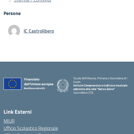
Persone
IC Castrolibero
Scuola dell'Infanzia, Primaria e Secondaria di I
Grado
Istituto Comprensivo a indirizzo musicale
aderente alla rete "Senza Zaino"
Castrolibero (CS)
Link Esterni
MIUR
Ufficio Scolastico Regionale