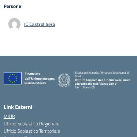
Persone
IC Castrolibero
Scuola dell'Infanzia, Primaria e Secondaria di I
Grado
Istituto Comprensivo a indirizzo musicale
aderente alla rete "Senza Zaino"
Castrolibero (CS)
Link Esterni
MIUR
Ufficio Scolastico Regionale
Ufficio Scolastico Territoriale