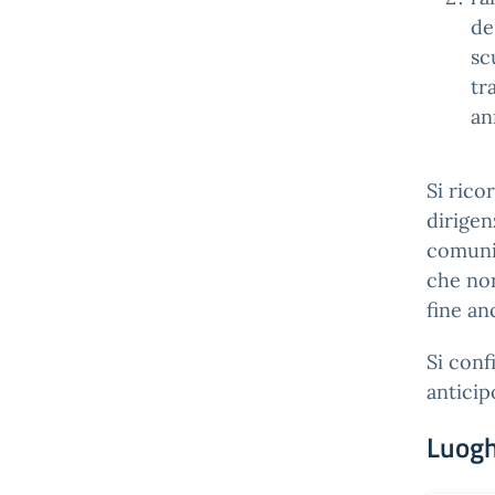
de
sc
tr
an
Si rico
dirigen
comunic
che non
fine an
Si conf
anticip
Luogh