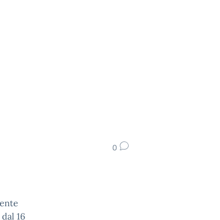
0
dente
 dal 16