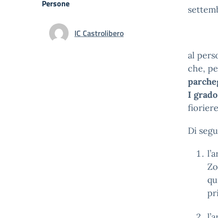
Persone
settem
IC Castrolibero
al pers
che, pe
parche
I grado
fiorier
Di segu
l’
Zo
qu
pr
l’