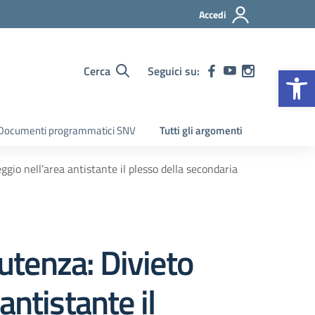
Accedi
Op
Cerca
Seguici su:
Documenti programmatici SNV
Tutti gli argomenti
gio nell’area antistante il plesso della secondaria
’utenza: Divieto
ntistante il