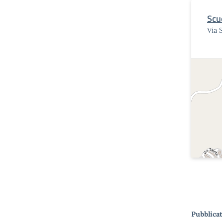
Scu
Via 
Pubblicat