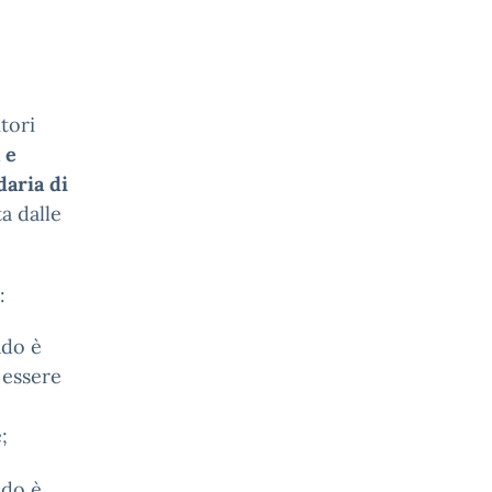
tori
 e
daria di
a dalle
:
ado è
 essere
;
ado è