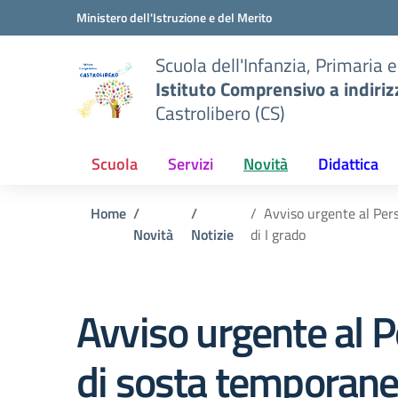
Vai ai contenuti
Vai al menu di navigazione
Vai al footer
Ministero dell'Istruzione e del Merito
Scuola dell'Infanzia, Primaria 
Istituto Comprensivo a indiri
Castrolibero (CS)
Scuola
Servizi
Novità
Didattica
Home
Avviso urgente al Pers
Novità
Notizie
di I grado
Avviso urgente al Pe
di sosta temporanea