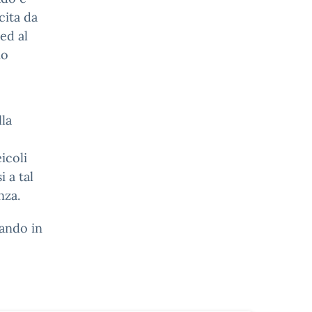
cita da
ed al
io
lla
icoli
 a tal
nza.
iando in