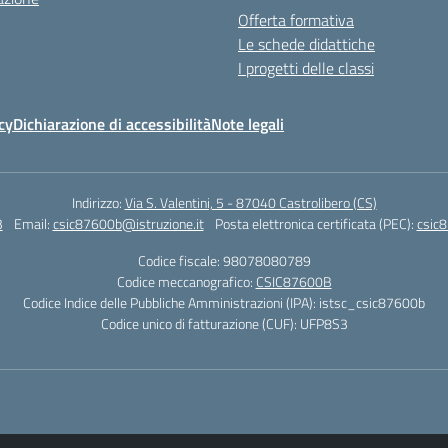
Offerta formativa
Le schede didattiche
I progetti delle classi
cy
Dichiarazione di accessibilità
Note legali
Indirizzo:
Via S. Valentini, 5 - 87040 Castrolibero (CS)
3
Email:
csic87600b@istruzione.it
Posta elettronica certificata (PEC):
csic8
Codice fiscale: 98078080789
Codice meccanografico:
CSIC87600B
Codice Indice delle Pubbliche Amministrazioni (IPA): istsc_csic87600b
Codice unico di fatturazione (CUF): UFP8S3