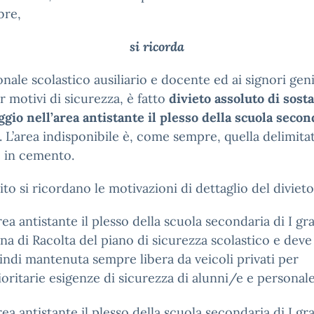
bre,
si ricorda
onale scolastico ausiliario e docente ed ai signori geni
r motivi di sicurezza, è fatto
divieto assoluto di sosta
ggio
nell’area antistante il plesso della scuola secon
. L’area indisponibile è, come sempre, quella delimitat
e in cemento.
ito si ricordano le motivazioni di dettaglio del divieto
area antistante il plesso della scuola secondaria di I gr
na di Racolta del piano di sicurezza scolastico e deve
indi mantenuta sempre libera da veicoli privati per
ioritarie esigenze di sicurezza di alunni/e e personale
area antistante il plesso della scuola secondaria di I gr