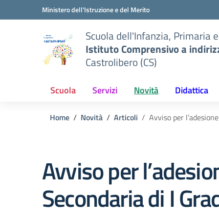
Vai ai contenuti
Vai al menu di navigazione
Vai al footer
Ministero dell'Istruzione e del Merito
Scuola dell'Infanzia, Primaria 
Istituto Comprensivo a indiri
Castrolibero (CS)
Scuola
Servizi
Novità
Didattica
Home
Novità
Articoli
Avviso per l’adesione
Avviso per l’adesion
Secondaria di I Gr