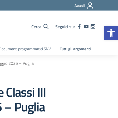
Accedi
Op
Cerca
Seguici su:
Documenti programmatici SNV
Tutti gli argomenti
maggio 2025 – Puglia
 Classi III
 – Puglia