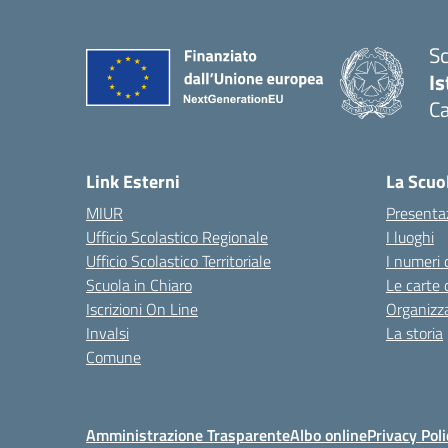
Sc
Is
Ca
Link Esterni
La Scuo
MIUR
Presenta
Ufficio Scolastico Regionale
I luoghi
Ufficio Scolastico Territoriale
I numeri 
Scuola in Chiaro
Le carte 
Iscrizioni On Line
Organizz
Invalsi
La storia
Comune
Amministrazione Trasparente
Albo online
Privacy Poli