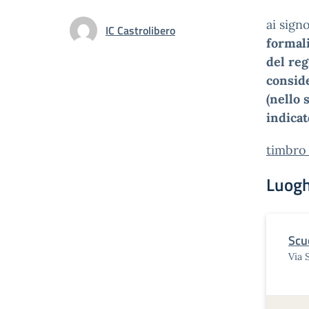
ai signo
IC Castrolibero
formali
del reg
conside
(nello 
indicat
timbro
Luogh
Scu
Via 