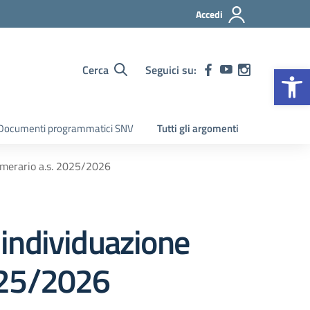
Accedi
Op
Cerca
Seguici su:
Documenti programmatici SNV
Tutti gli argomenti
numerario a.s. 2025/2026
r individuazione
025/2026