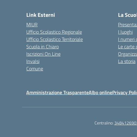
Link Esterni
La Scuo
MIUR
Presenta
Ufficio Scolastico Regionale
I luoghi
Ufficio Scolastico Territoriale
I numeri 
Scuola in Chiaro
Le carte 
Iscrizioni On Line
Organizz
Invalsi
La storia
Comune
Amministrazione Trasparente
Albo online
Privacy Poli
Centralino:
348412690