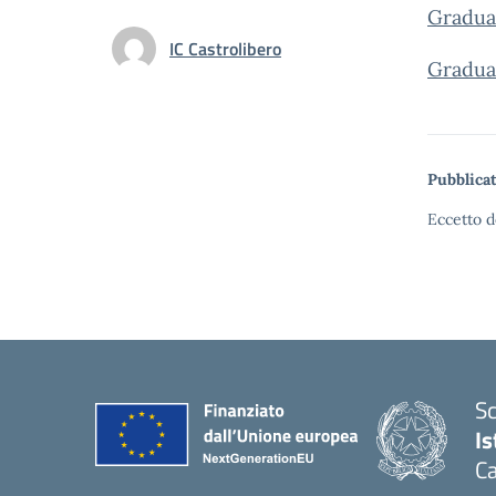
Graduat
IC Castrolibero
Graduat
Pubblicat
Eccetto d
Sc
Is
Ca