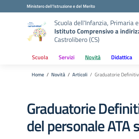
Vai ai contenuti
Vai al menu di navigazione
Vai al footer
Ministero dell'Istruzione e del Merito
Scuola dell'Infanzia, Primaria 
Istituto Comprensivo a indiri
Castrolibero (CS)
Scuola
Servizi
Novità
Didattica
Home
Novità
Articoli
Graduatorie Definiti
Graduatorie Definiti
del personale ATA