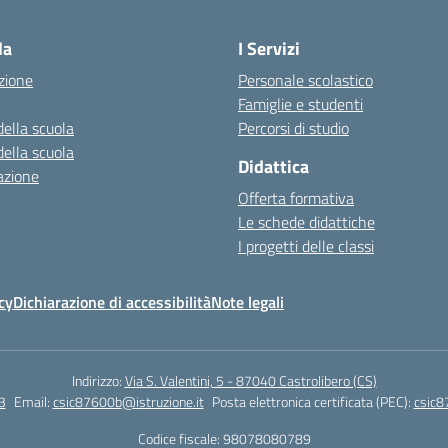
la
I Servizi
zione
Personale scolastico
Famiglie e studenti
della scuola
Percorsi di studio
della scuola
Didattica
azione
Offerta formativa
Le schede didattiche
I progetti delle classi
cy
Dichiarazione di accessibilità
Note legali
Indirizzo:
Via S. Valentini, 5 - 87040 Castrolibero (CS)
3
Email:
csic87600b@istruzione.it
Posta elettronica certificata (PEC):
csic8
Codice fiscale: 98078080789