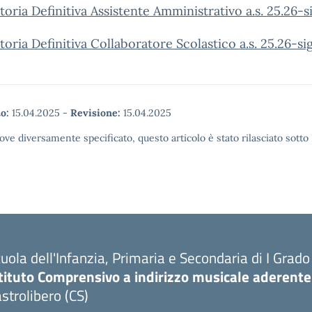
oria Definitiva Assistente Amministrativo a.s. 25.26-
oria Definitiva Collaboratore Scolastico a.s. 25.26-s
o:
15.04.2025
-
Revisione:
15.04.2025
ove diversamente specificato, questo articolo è stato rilasciato sott
uola dell'Infanzia, Primaria e Secondaria di I Grado
tituto Comprensivo a indirizzo musicale aderente
strolibero (CS)