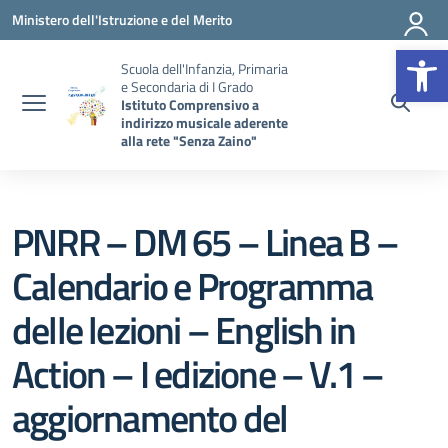
Vai ai contenuti
Vai al menu di navigazione
Vai al footer
Ministero dell'Istruzione e del Merito
Op
Scuola dell'Infanzia, Primaria
e Secondaria di I Grado
Istituto Comprensivo a
indirizzo musicale aderente
alla rete "Senza Zaino"
PNRR – DM 65 – Linea B –
Calendario e Programma
delle lezioni – English in
Action – I edizione – V.1 –
aggiornamento del