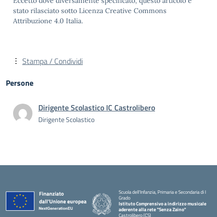
Eccetto dove diversamente specificato, questo articolo è
stato rilasciato sotto Licenza Creative Commons
Attribuzione 4.0 Italia.
Stampa / Condividi
Persone
Dirigente Scolastico IC Castrolibero
Dirigente Scolastico
Scuola dell'Infanzia, Primaria e Secondaria di I
Grado
Istituto Comprensivo a indirizzo musicale
aderente alla rete "Senza Zaino"
Castrolibero (CS)