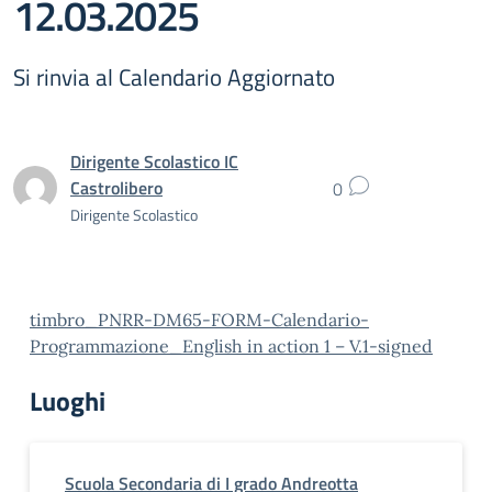
12.03.2025
Si rinvia al Calendario Aggiornato
Dirigente Scolastico IC
Castrolibero
0
Dirigente Scolastico
timbro_PNRR-DM65-FORM-Calendario-
Programmazione_English in action 1 – V.1-signed
Luoghi
Scuola Secondaria di I grado Andreotta