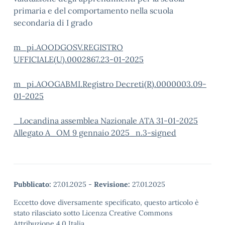
primaria e del comportamento nella scuola
secondaria di I grado
m_pi.AOODGOSV.REGISTRO
UFFICIALE(U).0002867.23-01-2025
m_pi.AOOGABMI.Registro Decreti(R).0000003.09-
01-2025
_Locandina assemblea Nazionale ATA 31-01-2025
Allegato A_OM 9 gennaio 2025_n.3-signed
Pubblicato:
27.01.2025
-
Revisione:
27.01.2025
Eccetto dove diversamente specificato, questo articolo è
stato rilasciato sotto Licenza Creative Commons
Attribuzione 4.0 Italia.