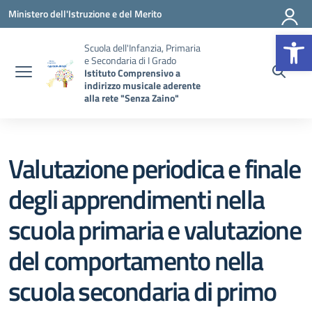
Vai ai contenuti
Vai al menu di navigazione
Vai al footer
Ministero dell'Istruzione e del Merito
Op
Scuola dell'Infanzia, Primaria
e Secondaria di I Grado
Istituto Comprensivo a
indirizzo musicale aderente
alla rete "Senza Zaino"
Valutazione periodica e finale
degli apprendimenti nella
scuola primaria e valutazione
del comportamento nella
scuola secondaria di primo