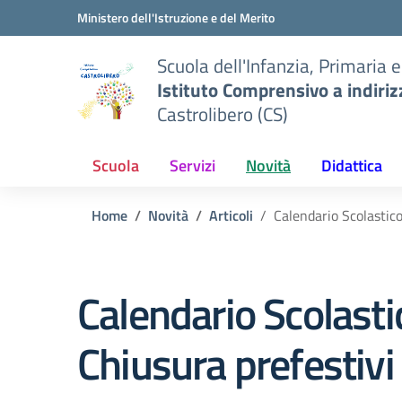
Vai ai contenuti
Vai al menu di navigazione
Vai al footer
Ministero dell'Istruzione e del Merito
Scuola dell'Infanzia, Primaria 
Istituto Comprensivo a indiri
Castrolibero (CS)
Scuola
Servizi
Novità
Didattica
Home
Novità
Articoli
Calendario Scolastic
Calendario Scolasti
Chiusura prefestiv