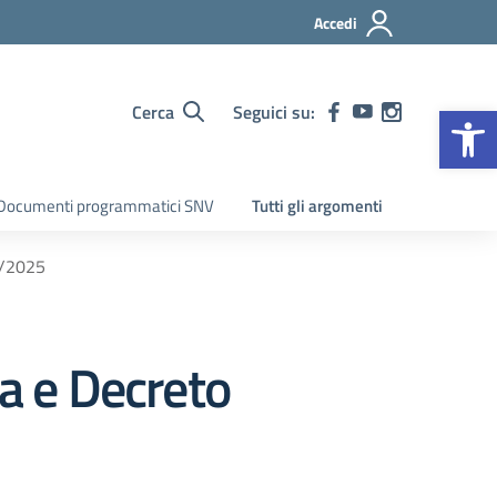
Accedi
Op
Cerca
Seguici su:
Documenti programmatici SNV
Tutti gli argomenti
4/2025
ia e Decreto