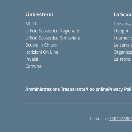
Link Esterni
La Scuo
MIUR
Presenta
Ufficio Scolastico Regionale
I luoghi
Ufficio Scolastico Territoriale
I numeri 
Scuola in Chiaro
Le carte 
Iscrizioni On Line
Organizz
Invalsi
La storia
Comune
Amministrazione Trasparente
Albo online
Privacy Poli
Centralino:
348412690