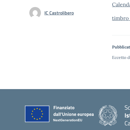
Calenda
IC Castrolibero
timbro
Pubblicat
Eccetto d
Sc
Is
Ca