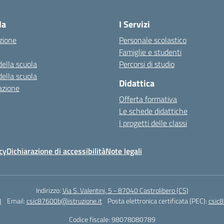
la
I Servizi
zione
Personale scolastico
Famiglie e studenti
della scuola
Percorsi di studio
della scuola
Didattica
azione
Offerta formativa
Le schede didattiche
I progetti delle classi
cy
Dichiarazione di accessibilità
Note legali
Indirizzo:
Via S. Valentini, 5 - 87040 Castrolibero (CS)
3
Email:
csic87600b@istruzione.it
Posta elettronica certificata (PEC):
csic8
Codice fiscale: 98078080789