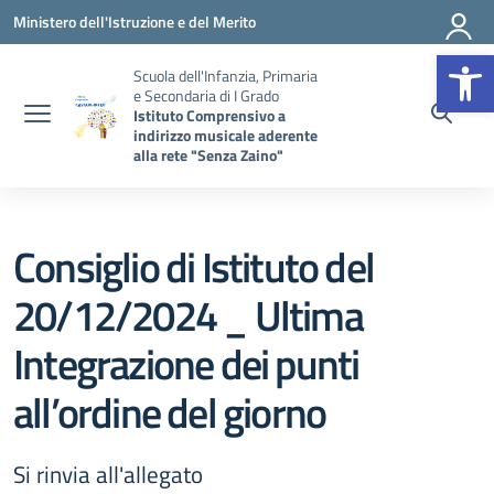
Vai ai contenuti
Vai al menu di navigazione
Vai al footer
Ministero dell'Istruzione e del Merito
Op
Scuola dell'Infanzia, Primaria
e Secondaria di I Grado
Istituto Comprensivo a
indirizzo musicale aderente
alla rete "Senza Zaino"
Consiglio di Istituto del
20/12/2024 _ Ultima
Integrazione dei punti
all’ordine del giorno
Si rinvia all'allegato