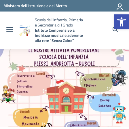
Vai ai contenuti
Vai al menu di navigazione
Vai al footer
Ministero dell'Istruzione e del Merito
Op
Scuola dell'Infanzia, Primaria
e Secondaria di I Grado
Istituto Comprensivo a
indirizzo musicale aderente
alla rete "Senza Zaino"