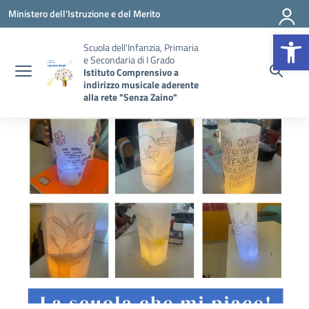
Vai ai contenuti
Vai al menu di navigazione
Vai al footer
Ministero dell'Istruzione e del Merito
Op
Scuola dell'Infanzia, Primaria
e Secondaria di I Grado
Istituto Comprensivo a
indirizzo musicale aderente
alla rete "Senza Zaino"