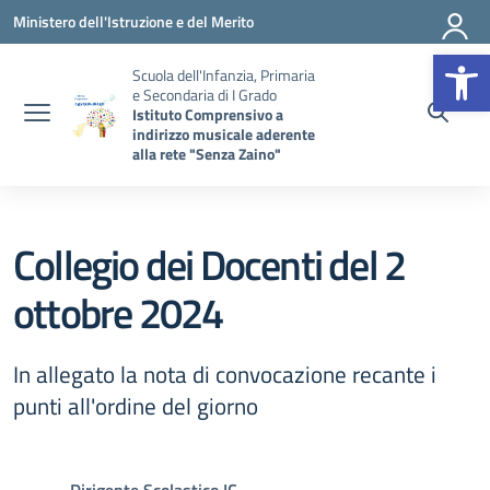
Vai ai contenuti
Vai al menu di navigazione
Vai al footer
Ministero dell'Istruzione e del Merito
Op
Scuola dell'Infanzia, Primaria
e Secondaria di I Grado
Istituto Comprensivo a
indirizzo musicale aderente
alla rete "Senza Zaino"
Collegio dei Docenti del 2
ottobre 2024
In allegato la nota di convocazione recante i
punti all'ordine del giorno