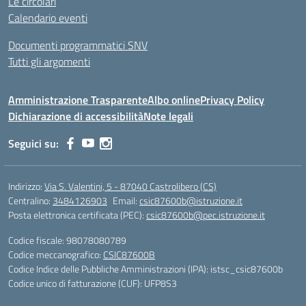
Le circolari
Calendario eventi
Documenti programmatici SNV
Tutti gli argomenti
Amministrazione Trasparente
Albo online
Privacy Policy
Dichiarazione di accessibilità
Note legali
Seguici su:
Indirizzo:
Via S. Valentini, 5 - 87040 Castrolibero (CS)
Centralino:
3484126903
Email:
csic87600b@istruzione.it
Posta elettronica certificata (PEC):
csic87600b@pec.istruzione.it
Codice fiscale: 98078080789
Codice meccanografico:
CSIC87600B
Codice Indice delle Pubbliche Amministrazioni (IPA): istsc_csic87600b
Codice unico di fatturazione (CUF): UFP8S3