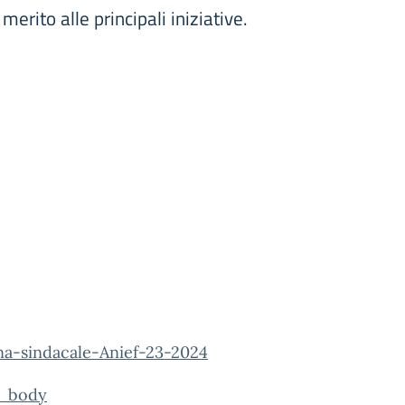
erito alle principali iniziative.
na-sindacale-Anief-23-2024
o_body