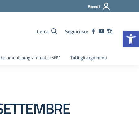
Accedi
Op
Cerca
Seguici su:
Documenti programmatici SNV
Tutti gli argomenti
9 SETTEMBRE