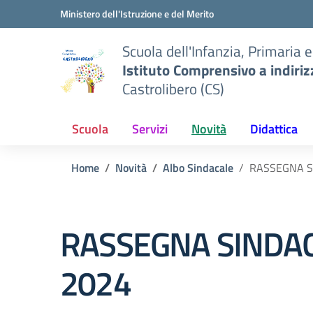
Vai ai contenuti
Vai al menu di navigazione
Vai al footer
Ministero dell'Istruzione e del Merito
Scuola dell'Infanzia, Primaria 
Istituto Comprensivo a indiri
Castrolibero (CS)
Scuola
Servizi
Novità
Didattica
Home
Novità
Albo Sindacale
RASSEGNA SI
RASSEGNA SINDACA
2024