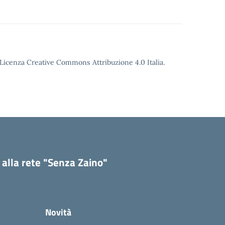
o Licenza Creative Commons Attribuzione 4.0 Italia.
 alla rete "Senza Zaino"
Novità