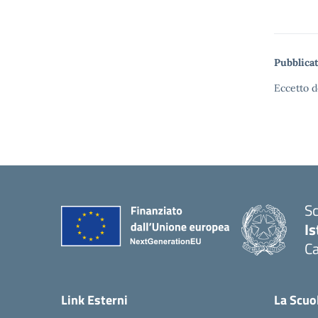
Pubblicat
Eccetto d
Sc
Is
Ca
Link Esterni
La Scuo