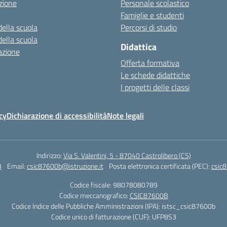
zione
Personale scolastico
Famiglie e studenti
della scuola
Percorsi di studio
della scuola
Didattica
azione
Offerta formativa
Le schede didattiche
I progetti delle classi
cy
Dichiarazione di accessibilità
Note legali
Indirizzo:
Via S. Valentini, 5 - 87040 Castrolibero (CS)
3
Email:
csic87600b@istruzione.it
Posta elettronica certificata (PEC):
csic8
Codice fiscale: 98078080789
Codice meccanografico:
CSIC87600B
Codice Indice delle Pubbliche Amministrazioni (IPA): istsc_csic87600b
Codice unico di fatturazione (CUF): UFP8S3