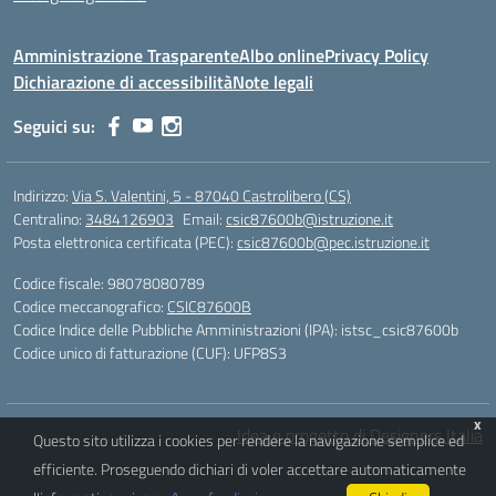
Amministrazione Trasparente
Albo online
Privacy Policy
Dichiarazione di accessibilità
Note legali
Seguici su:
Indirizzo:
Via S. Valentini, 5 - 87040 Castrolibero (CS)
Centralino:
3484126903
Email:
csic87600b@istruzione.it
Posta elettronica certificata (PEC):
csic87600b@pec.istruzione.it
Codice fiscale: 98078080789
Codice meccanografico:
CSIC87600B
Codice Indice delle Pubbliche Amministrazioni (IPA): istsc_csic87600b
Codice unico di fatturazione (CUF): UFP8S3
x
Idea e progetto di Designers Italia
Questo sito utilizza i cookies per rendere la navigazione semplice ed
efficiente. Proseguendo dichiari di voler accettare automaticamente