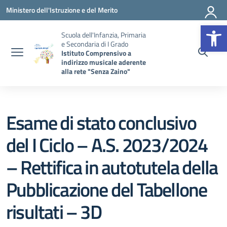
Vai ai contenuti
Vai al menu di navigazione
Vai al footer
Ministero dell'Istruzione e del Merito
Op
Scuola dell'Infanzia, Primaria
e Secondaria di I Grado
Istituto Comprensivo a
indirizzo musicale aderente
alla rete "Senza Zaino"
Esame di stato conclusivo
del I Ciclo – A.S. 2023/2024
– Rettifica in autotutela della
Pubblicazione del Tabellone
risultati – 3D