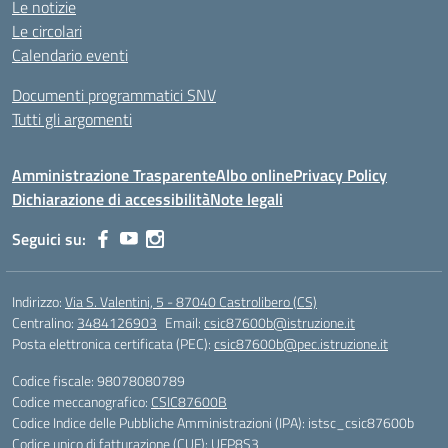
Le notizie
Le circolari
Calendario eventi
Documenti programmatici SNV
Tutti gli argomenti
Amministrazione Trasparente
Albo online
Privacy Policy
Dichiarazione di accessibilità
Note legali
Seguici su:
Indirizzo:
Via S. Valentini, 5 - 87040 Castrolibero (CS)
Centralino:
3484126903
Email:
csic87600b@istruzione.it
Posta elettronica certificata (PEC):
csic87600b@pec.istruzione.it
Codice fiscale: 98078080789
Codice meccanografico:
CSIC87600B
Codice Indice delle Pubbliche Amministrazioni (IPA): istsc_csic87600b
Codice unico di fatturazione (CUF): UFP8S3