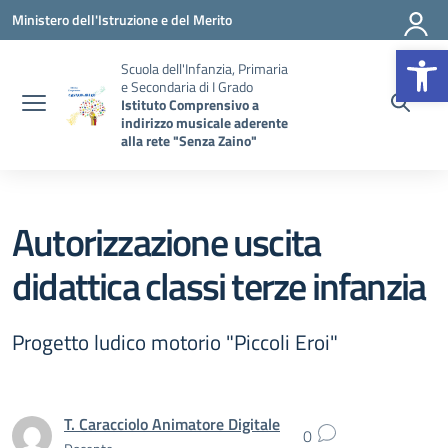
Vai ai contenuti
Vai al menu di navigazione
Vai al footer
Ministero dell'Istruzione e del Merito
Op
Scuola dell'Infanzia, Primaria
e Secondaria di I Grado
Istituto Comprensivo a
indirizzo musicale aderente
alla rete "Senza Zaino"
Autorizzazione uscita
didattica classi terze infanzia
Progetto ludico motorio "Piccoli Eroi"
T. Caracciolo Animatore Digitale
0