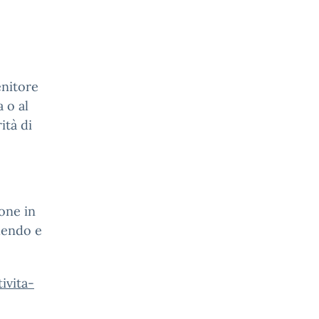
enitore
 o al
ità di
one in
dendo e
ivita-