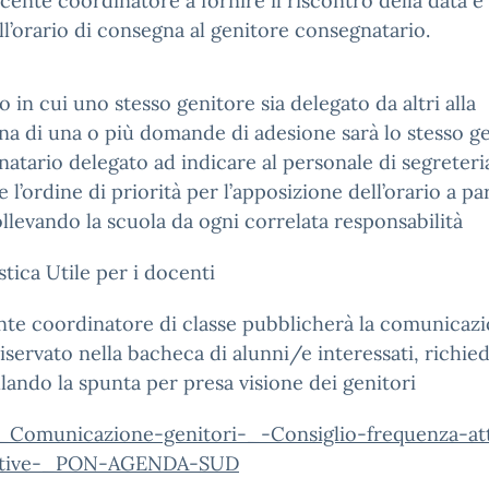
cente coordinatore a fornire il riscontro della data e
ll’orario di consegna al genitore consegnatario.
o in cui uno stesso genitore sia delegato da altri alla
a di una o più domande di adesione sarà lo stesso g
atario delegato ad indicare al personale di segreteria
 l’ordine di priorità per l’apposizione dell’orario a par
ollevando la scuola da ogni correlata responsabilità
tica Utile per i docenti
nte coordinatore di classe pubblicherà la comunicazi
servato nella bacheca di alunni/e interessati, richie
lando la spunta per presa visione dei genitori
_Comunicazione-genitori-_-Consiglio-frequenza-att
rative-_PON-AGENDA-SUD