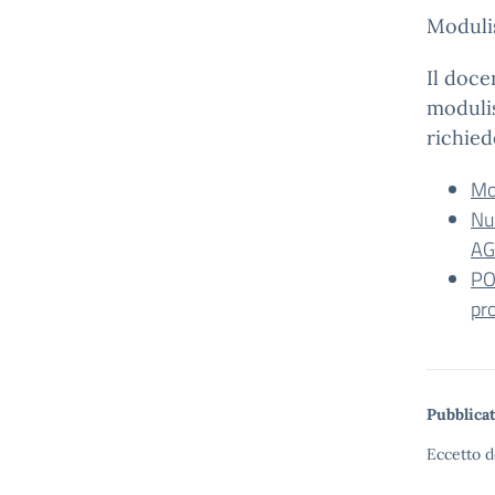
Modulis
Il doce
modulis
richied
Mo
Nu
AG
PO
pr
Pubblicat
Eccetto d