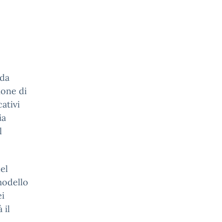
nda
ione di
ativi
ia
l
el
modello
ei
 il