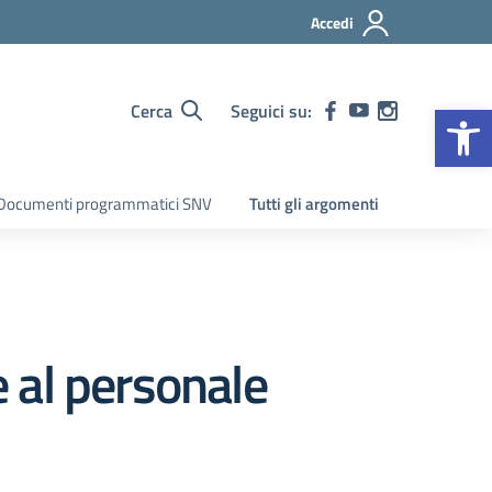
Accedi
Op
Cerca
Seguici su:
Documenti programmatici SNV
Tutti gli argomenti
 al personale