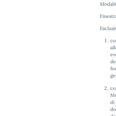
Modalit
Finestr
Esclusi
co
al
ev
de
fo
ge
co
Mo
di
do