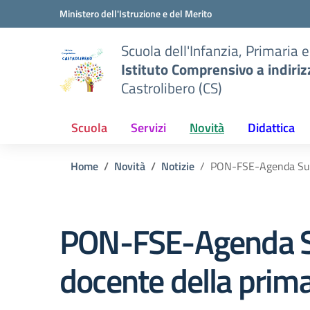
Vai ai contenuti
Vai al menu di navigazione
Vai al footer
Ministero dell'Istruzione e del Merito
Scuola dell'Infanzia, Primaria 
Istituto Comprensivo a indiri
Castrolibero (CS)
Scuola
Servizi
Novità
Didattica
Home
Novità
Notizie
PON-FSE-Agenda Sud –
PON-FSE-Agenda Sud
docente della prima