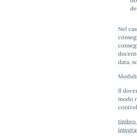
do
de
Nel cas
consegn
consegn
docente
data, s
Modulis
Il doce
modo ri
control
timbro
integ